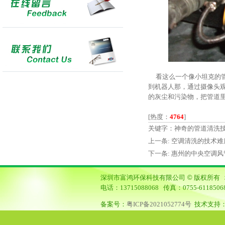
看这么一个像小坦克的管
到机器人那，通过摄像头
的灰尘和污染物，把管道
[热度：
4764
]
关键字：神奇的管道清洗技
上一条:
空调清洗的技术难度高吗
下一条:
惠州的中央空调风管
深圳市富鸿环保科技有限公司
©
版权所有 
电话：13715088068 传真：0755-6118
备案号：
粤ICP备2021052774号
技术支持