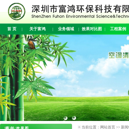
首 页
|
关于富鸿
|
业务领域
|
效果对比图
|
工程案例
当前位置：
网站首页
>>
新闻
案例/效果图