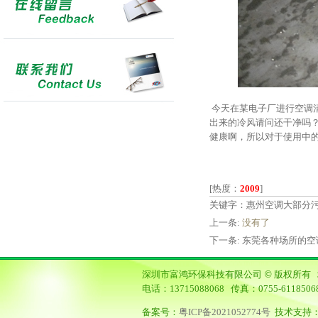
今天在某电子厂进行空调
出来的冷风请问还干净吗
健康啊，所以对于使用中
[热度：
2009
]
关键字：惠州空调大部分
上一条:
没有了
下一条:
东莞各种场所的空调为
深圳市富鸿环保科技有限公司
©
版权所有 
电话：13715088068 传真：0755-6118
备案号：
粤ICP备2021052774号
技术支持