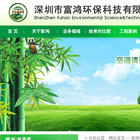
首 页
|
关于富鸿
|
业务领域
|
效果对比图
|
工程案例
当前位置：
网站首页
>>
新闻
案例/效果图